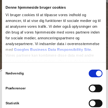
Denne hjemmeside bruger cookies
Vi bruger cookies til at tilpasse vores indhold og
annoncer, til at vise dig funktioner til sociale medier og til
at analysere vores trafik. Vi deler også oplysninger om
din brug af vores hjemmeside med vores partnere inden
for sociale medier, annonceringspartnere og
analysepartnere. Vi indsamler data i overensstemmelse
med
Googles Business Data Responsibility Site
.
Vores partnere kan kombinere disse data med andre
oplysninger, du har givet dem, eller som de har indsamlet
fra din brug af deres tjenester.
Samtykkevalg
Nødvendig
Se Cookie & Privatlivspolitik
her
Malerarbejde tilpasset dine
Præferencer
behov
Statistik
Leder du efter en maler til dit malerprojekt? Hos Solkær