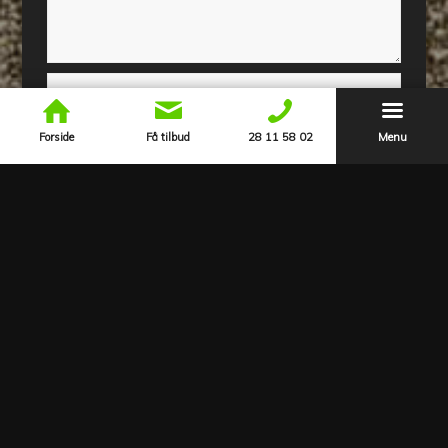
Forside
Få tilbud
28 11 58 02
Menu
Grundig forberedelse
Vi lægger stor vægt på en grundig forberedelse, før vi
begynder vores malerarbejde. Alle overflader bliver
omhyggeligt klargjort, så malingen kan påføres jævnt og